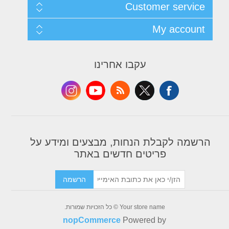
Sitemap
Customer service
Shipping & returns
Privacy notice
Search
My account
Conditions of Use
News
About us
Blog
My account
Contact us
Recently viewed products
Orders
עקבו אחרינו
Compare products list
Addresses
New products
Shopping cart
Wishlist
Apply for vendor account
הרשמה לקבלת הנחות, מבצעים ומידע על
פריטים חדשים באתר
הרשמה
Your store name © כל הזכויות שמורות.
nopCommerce
Powered by