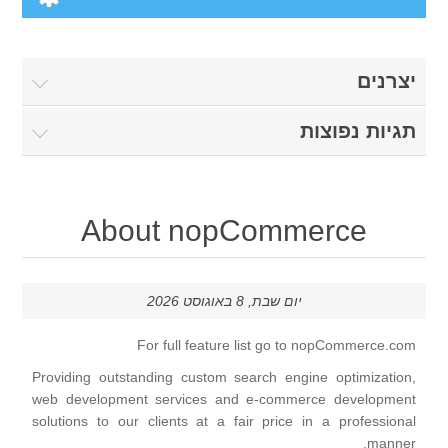
Computers
יצרנים
Desktops
Electronics
תגיות נפוצות
Notebooks
Camera & photo
Apparel
Software
Cell phones
About nopCommerce
Digital downloads
Shoes
Others
Clothing
Books
יום שבת, 8 באוגוסט 2026
Accessories
Jewelry
For full feature list go to
nopCommerce.com
Providing outstanding custom search engine optimization,
Gift Cards
web development services and e-commerce development
solutions to our clients at a fair price in a professional
manner.