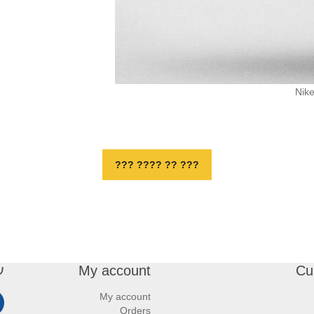
Nik
??? ?? ???? ???
Cu
My account
ע
My account
Orders