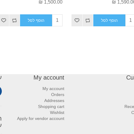
1,500.00 ₪
1,590.00 
הוסף לסל
הוסף לסל
Cu
My account
ע
My account
Orders
Addresses
Shopping cart
Rece
Wishlist
C
ה
Apply for vendor account
ע