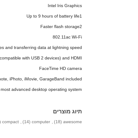
Intel Iris Graphics
Up to 9 hours of battery life1
Faster flash storage2
802.11ac Wi-Fi
s and transferring data at lightning speed
compatible with USB 2 devices) and HDMI
FaceTime HD camera
ote, iPhoto, iMovie, GarageBand included
s most advanced desktop operating system
תיוג מוצרים
7)
compact
,
(14)
computer
,
(18)
awesome