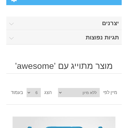
Computers
יצרנים
Desktops
Electronics
תגיות נפוצות
Notebooks
Camera & photo
Apparel
Software
Cell phones
מוצר מתוייג עם 'awesome'
Digital downloads
Shoes
Others
Clothing
Books
מיין לפי
הצג
בעמוד
Accessories
Jewelry
Gift Cards