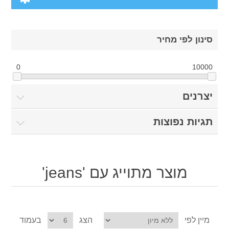
Computers
סינון לפי מחיר
Desktops
Electronics
0
10000
Notebooks
Camera & photo
Apparel
יצרנים
Software
Cell phones
Digital downloads
Shoes
תגיות נפוצות
Others
Clothing
Books
מוצר מתוייג עם 'jeans'
Accessories
Jewelry
Gift Cards
מיין לפי
הצג
בעמוד