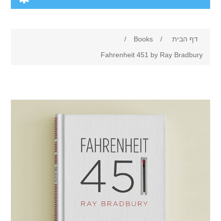
/
Books
Fahrenheit 451 by
Cam
Digi