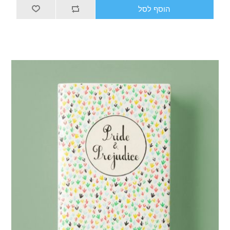
סף לסל