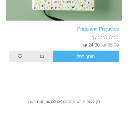
Pride a
24
סף לסל
קוחות רשומים יכולים לכתוב חוות דעת