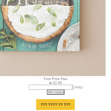
First Prize Pies
51.00 ₪
ות
הוספה לסל
??? ?? ???? ???