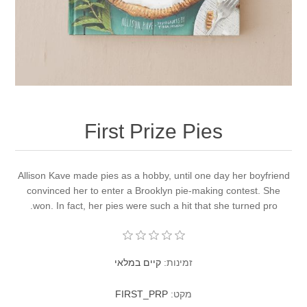
First Prize Pie
Allison Kave made pies as a hobby, until one d
convinced her to enter a Brooklyn pie-makin
won. In fact, her pies were such a hit that s
זמינות:
קיים במלאי
מקט:
FIRST_PRP