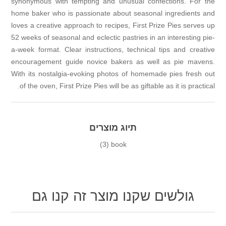
synonymous with tempting and unusual confe
home baker who is passionate about seasonal 
loves a creative approach to recipes, First Pri
52 weeks of seasonal and eclectic pastries in an
a-week format. Clear instructions, technical t
encouragement guide novice bakers as well
With its nostalgia-evoking photos of homemad
of the oven, First Prize Pies will be as giftable 
תיוג מוצרים
(3)
book
ם שקנו מוצר זה קנו גם