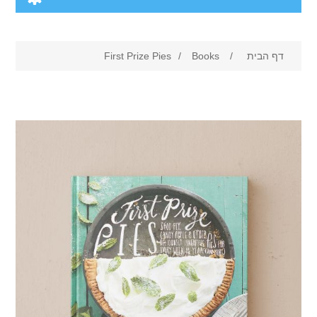
First Prize Pies
/
Books
Cam
Digi