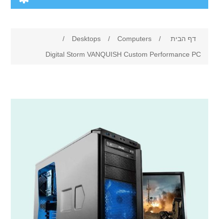
Computers
דף הבית
/
Computers
/
Desktops
/
Desktops
Electronics
Digital Storm VANQUISH Custom Performance PC
Notebooks
Camera & photo
Apparel
Software
Cell phones
Digital downloads
Shoes
Others
Clothing
Books
Accessories
Jewelry
Gift Cards