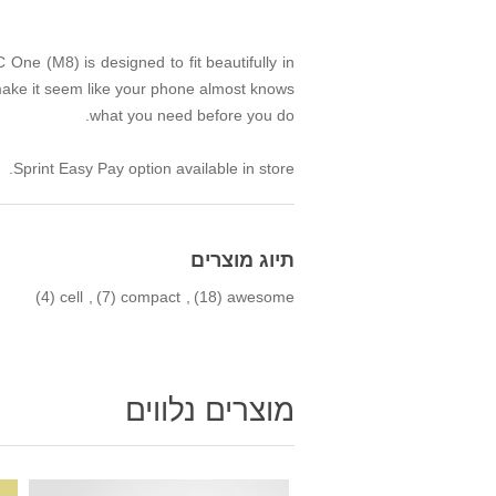
ne (M8) is designed to fit beautifully in
 make it seem like your phone almost knows
what you need before you do.
Sprint Easy Pay option available in store.
תיוג מוצרים
(4)
cell
,
(7)
compact
,
(18)
awesome
מוצרים נלווים